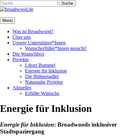
Zum
Suche
Inhalt
nach:
springen
broadwood.de
Menü
Was ist Broadwood?
Über uns
Unsere Unterstützer*Innen
Wunscherfüller*Innen gesucht!
Die Wunschbox
Projekte
Libori Bummel
Energie für Inklusion
Die Bühnenadler
Naturnahe Projekte
Aktuelles
Erfüllte Wünsche
Energie für Inklusion
Energie für Inklusion
: Broadwoods inklusiver
Stadtspaziergang